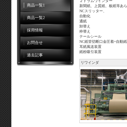
２ドラムワインダー
商品一覧1
新聞紙、上質紙、板紙等あ
NCスリッター、
自動化
商品一覧2
通紙
卸替え
採用情報
枠替え
テールシール
NC紙管切断口金圧着+自動
お問合せ
耳紙風送装置
紙粉吸引装置
過去記事
リワインダ