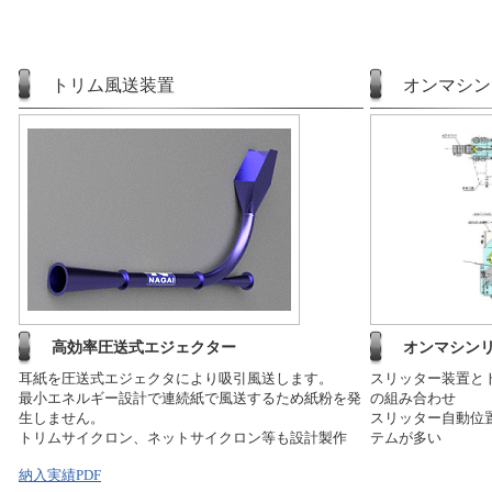
トリム風送装置
オンマシン
高効率圧送式エジェクター
オンマシン
耳紙を圧送式エジェクタにより吸引風送します。
スリッター装置と
最小エネルギー設計で連続紙で風送するため紙粉を発
の組み合わせ
生しません。
スリッター自動位置
トリムサイクロン、ネットサイクロン等も設計製作
テムが多い
納入実績PDF