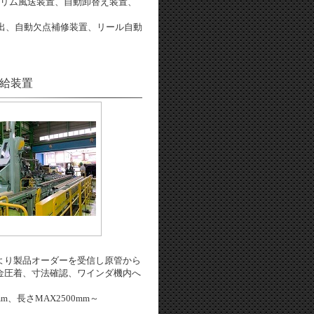
トリム風送装置、自動卸替え装置、
出、自動欠点補修装置、リール自動
給装置
より製品オーダーを受信し
原管から
金圧着、寸法確認、ワインダ機内へ
m、長さMAX2500mm～