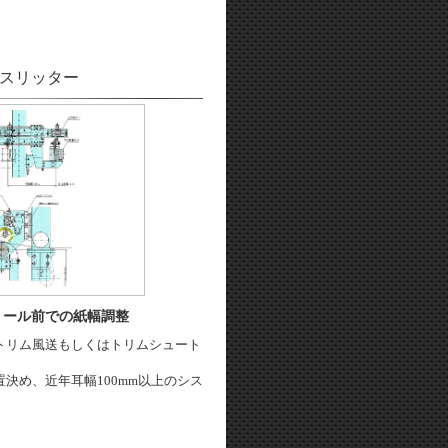
スリッター
リール前での紙幅調整
トリム風送もしくはトリムシュート
決め、近年耳幅100mm以上のシス