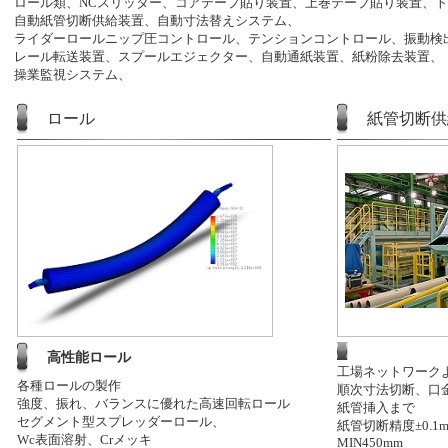
ロール類、NCスリッター、コアテープ貼り装置、上巻テープ貼り装置、
自動紙管切断供給装置、自動寸法替えシステム、
ライダーロールニップ圧コントロール、テンションコントロール、振動検
レール転送装置、スプールエジェクター、自動通紙装置、紙粉除去装置、
操業監視システム、
ロール
紙管切断供
高性能ロール
工場ネットワーク
各種ロールの製作
順次寸法切断、口
強度、振れ、バランスに優れた高速回転ロール
紙管
挿入まで
セグメント型スプレッダーロール、
紙管切断精度±0.1m
Wc表面溶射、Crメッキ
MIN450mm